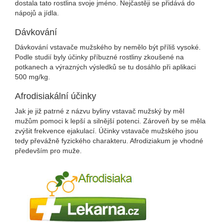
dostala tato rostlina svoje jméno. Nejčastěji se přidává do
nápojů a jídla.
Dávkování
Dávkování vstavače mužského by nemělo být příliš vysoké.
Podle studií byly účinky příbuzné rostliny zkoušené na
potkanech a výrazných výsledků se tu dosáhlo při aplikaci
500 mg/kg.
Afrodisiakální účinky
Jak je již patrné z názvu byliny vstavač mužský by měl
mužům pomoci k lepší a silnější potenci. Zároveň by se měla
zvýšit frekvence ejakulací. Účinky vstavače mužského jsou
tedy převážně fyzického charakteru. Afrodiziakum je vhodné
především pro muže.