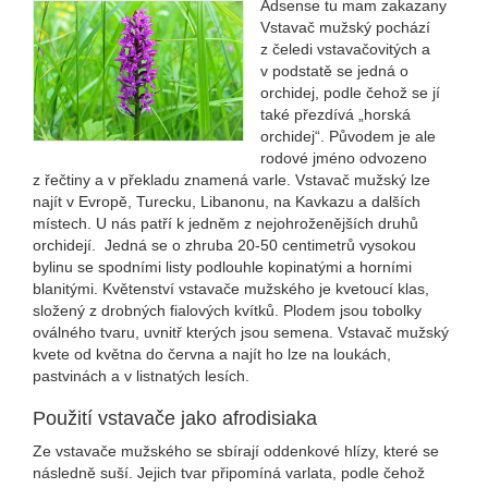
Adsense tu mam zakazany
Vstavač mužský pochází
z čeledi vstavačovitých a
v podstatě se jedná o
orchidej, podle čehož se jí
také přezdívá „horská
orchidej“. Původem je ale
rodové jméno odvozeno
z řečtiny a v překladu znamená varle. Vstavač mužský lze
najít v Evropě, Turecku, Libanonu, na Kavkazu a dalších
místech. U nás patří k jedněm z nejohroženějších druhů
orchidejí. Jedná se o zhruba 20-50 centimetrů vysokou
bylinu se spodními listy podlouhle kopinatými a horními
blanitými. Květenství vstavače mužského je kvetoucí klas,
složený z drobných fialových kvítků. Plodem jsou tobolky
oválného tvaru, uvnitř kterých jsou semena. Vstavač mužský
kvete od května do června a najít ho lze na loukách,
pastvinách a v listnatých lesích.
Použití vstavače jako afrodisiaka
Ze vstavače mužského se sbírají oddenkové hlízy, které se
následně suší. Jejich tvar připomíná varlata, podle čehož